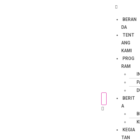
BERAN
DA
TENT
ANG
KAMI
PROG
RAM
I
P
D
BERIT
A
B
K
KEGIA
TAN