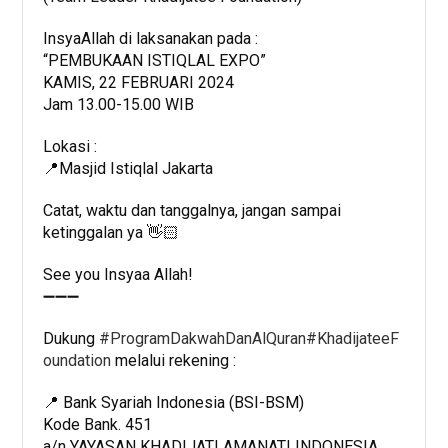
InsyaAllah di laksanakan pada :
“PEMBUKAAN ISTIQLAL EXPO”
KAMIS, 22 FEBRUARI 2024
Jam 13.00-15.00 WIB
Lokasi :
📍Masjid Istiqlal Jakarta
Catat, waktu dan tanggalnya, jangan sampai
ketinggalan ya 👋🏻
See you Insyaa Allah!
➖➖➖
Dukung
#ProgramDakwahDanAlQuran
#KhadijateeF
oundation
melalui rekening :
📍 Bank Syariah Indonesia (BSI-BSM)
Kode Bank. 451
a/n YAYASAN KHADIJATI AMANATI INDONESIA