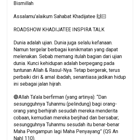
Bismillah
Assalamu’alaikum Sahabat Khadijatee 🙌🏻
ROADSHOW KHADIJATEE INSPIRA TALK
Dunia adalah ujian. Dunia juga selalu kefanaan.
Namun tergelar berbagai kenikmatan yang dapat
melenakan. Sebab memang itulah bagian dari ujian
dunia. Kunci kehidupan adalah berpegang pada
tuntunan Allah & Rasul-Nya. Tetap bergerak, terus
perbaiki diri & amal ibadah, senantiasa jadikan hidup
ini sebagai jalan hijrah.
🟣Allah Ta’ala berfirman (yang artinya): “Dan
sesungguhnya Tuhanmu (pelindung) bagi orang-
orang yang berhijrah sesudah mereka menderita
cobaan, kemudian mereka berjihad dan bersabar;
sesungguhnya Tuhanmu sesudah itu benar-benar
Maha Pengampun lagi Maha Penyayang” (QS An
Nahl 110).