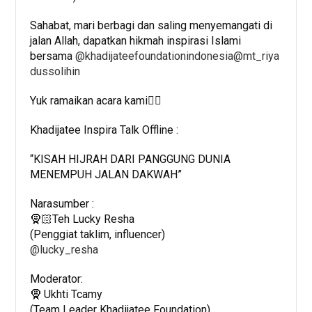
Sahabat, mari berbagi dan saling menyemangati di
jalan Allah, dapatkan hikmah inspirasi Islami
bersama
@khadijateefoundationindonesia
@mt_riya
dussolihin
Yuk ramaikan acara kami👇🏻
Khadijatee Inspira Talk Offline :
“KISAH HIJRAH DARI PANGGUNG DUNIA
MENEMPUH JALAN DAKWAH”
Narasumber :
🧕🏻‍Teh Lucky Resha
(Penggiat taklim, influencer)
@lucky_resha
Moderator:
🧕 Ukhti Tcamy
(Team Leader Khadijatee Foundation)