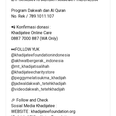
Program Dakwah dan Al Quran
No. Rek / 789.1011.107
📲 Konfirmasi donasi :
Khadijatee Online Care
0887 7000 887 (WA Only)
⏭️FOLLOW YUK
@khadijateefoundationindonesia
@akhwatbergerak_indonesia
@mt_khadijatisalihah
⁣⁣⁣
@khadijateecharitystore
@peggymelatisukma_khadijah
@jadwaldakwah_tetehkhadijah
@videodakwah_tetehkhadijah
🎉 Follow and Check
Sosial Media Khadijatee :
WEBSITE : khadijateefoundation.org