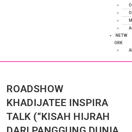
O
O
M
A
NETW
ORK
A
ROADSHOW
KHADIJATEE INSPIRA
TALK (“KISAH HIJRAH
DARI PANGGUNG DUNIA