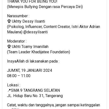
THANK YOU FOR BEING YOU!
(Menepis Bullying Dengan rasa Percaya Diri)
Narasumber :
🧕 Ukhty Dessy Ilsanti
(Psikolog, Influencer, Content Creator, Istri Aktor Adrian
Maulana) @dessyilsanti
Moderator :
🧕 Ukhti Tcamy Imanillah
(Team Leader Khadijatee Foundation)
InsyaAllah di laksanakan pada :
JUM’AT, 19 JANUARI 2024
08.00 – 11.00
Lokasi :
📍SMA 9 TANGRANG SELATAN
JL. Hidup Baru No. 31, Tangerang
Catat, waktu dan tanggalnya, jangan sampai ketinggalan