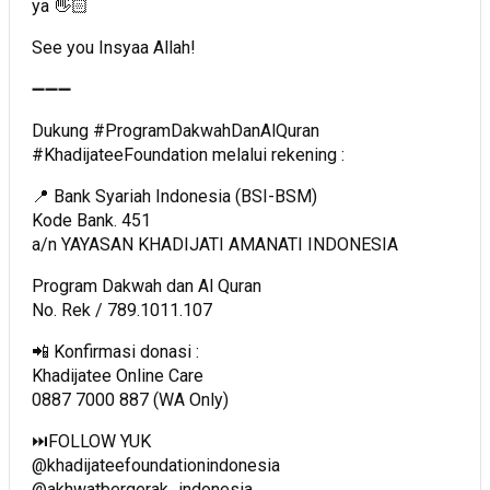
ya 👋🏻
See you Insyaa Allah!
➖➖➖
Dukung #ProgramDakwahDanAlQuran
#KhadijateeFoundation melalui rekening :
📍 Bank Syariah Indonesia (BSI-BSM)
Kode Bank. 451
a/n YAYASAN KHADIJATI AMANATI INDONESIA
Program Dakwah dan Al Quran
No. Rek / 789.1011.107
📲 Konfirmasi donasi :
Khadijatee Online Care
0887 7000 887 (WA Only)
⏭️FOLLOW YUK
@khadijateefoundationindonesia
@akhwatbergerak_indonesia