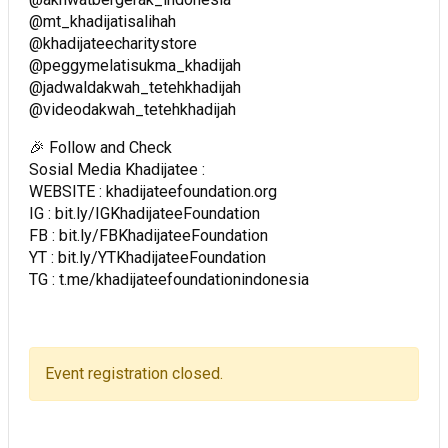
@mt_khadijatisalihah ⁣⁣⁣
@khadijateecharitystore
@peggymelatisukma_khadijah
@jadwaldakwah_tetehkhadijah
@videodakwah_tetehkhadijah
🎉 Follow and Check
Sosial Media Khadijatee :
WEBSITE : khadijateefoundation.org
IG : bit.ly/IGKhadijateeFoundation
FB : bit.ly/FBKhadijateeFoundation
YT : bit.ly/YTKhadijateeFoundation
TG : t.me/khadijateefoundationindonesia
Event registration closed.