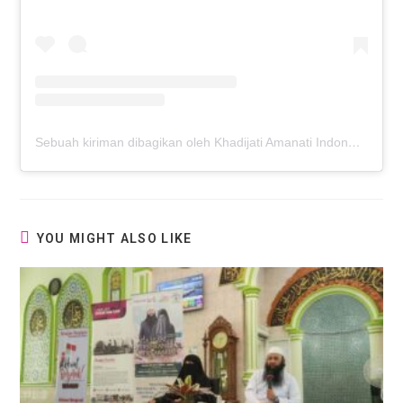
Sebuah kiriman dibagikan oleh Khadijati Amanati Indonesia (@khadijateefoundationindonesia)
YOU MIGHT ALSO LIKE