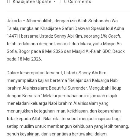
Khadijatee Update
0 Comments
Jakarta – Alhamdulillah, dengan izin Allah Subhanahu Wa
Ta’ala, rangkaian Khadijatee Safari Dakwah Spesial Idul Adha
1447 H bersama Ustadz Sonny Abi Kim, seorang
Life Coach
,
telah terlaksana dengan lancar di dua lokasi, yaitu Masjid As
Sofia, Bogor pada 8 Mei 2026 dan Masjid Al-Falah GDC, Depok
pada 18 Mei 2026.
Dalam kesempatan tersebut, Ustadz Sonny Abi Kim
menyampaikan kajian bertema “Belajar dari Keluarga Nabi
Ibrahim Alaihissalam: Beautiful Surrender, Mengubah Hidup
dengan Berserah.” Melalui pembahasan ini, jamaah diajak
meneladani keluarga Nabi Ibrahim Alaihissalam yang
menunjukkan keteguhan iman, keikhlasan, dan kepasrahan
total kepada Allah. Nilai-nilai tersebut menjadi inspirasi bagi
setiap muslim untuk membangun kehidupan yang lebih tenang,
penuh keyakinan, dan senantiasa bertawakal dalam