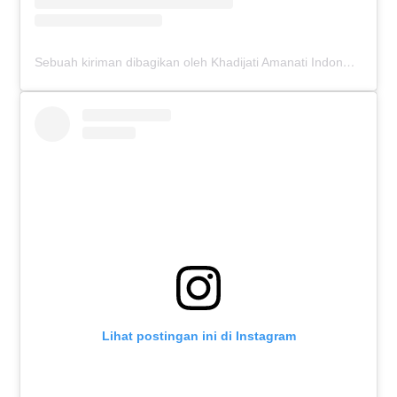
Sebuah kiriman dibagikan oleh Khadijati Amanati Indonesia (@khadijateefoundationindonesia)
Lihat postingan ini di Instagram