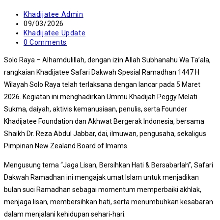
Post
Khadijatee Admin
author:
Post
09/03/2026
published:
Post
Khadijatee Update
category:
Post
0 Comments
comments:
Solo Raya – Alhamdulillah, dengan izin Allah Subhanahu Wa Ta’ala,
rangkaian Khadijatee Safari Dakwah Spesial Ramadhan 1447 H
Wilayah Solo Raya telah terlaksana dengan lancar pada 5 Maret
2026. Kegiatan ini menghadirkan Ummu Khadijah Peggy Melati
Sukma, daiyah, aktivis kemanusiaan, penulis, serta Founder
Khadijatee Foundation dan Akhwat Bergerak Indonesia, bersama
Shaikh Dr. Reza Abdul Jabbar, dai, ilmuwan, pengusaha, sekaligus
Pimpinan New Zealand Board of Imams.
Mengusung tema “Jaga Lisan, Bersihkan Hati & Bersabarlah”, Safari
Dakwah Ramadhan ini mengajak umat Islam untuk menjadikan
bulan suci Ramadhan sebagai momentum memperbaiki akhlak,
menjaga lisan, membersihkan hati, serta menumbuhkan kesabaran
dalam menjalani kehidupan sehari-hari.