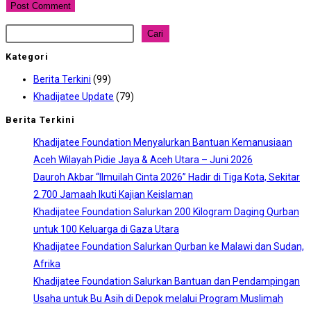
comment
comment
(optional)
Cari
Cari
Kategori
Berita Terkini
(99)
Khadijatee Update
(79)
Berita Terkini
Khadijatee Foundation Menyalurkan Bantuan Kemanusiaan
Aceh Wilayah Pidie Jaya & Aceh Utara – Juni 2026
Dauroh Akbar “Ilmuilah Cinta 2026” Hadir di Tiga Kota, Sekitar
2.700 Jamaah Ikuti Kajian Keislaman
Khadijatee Foundation Salurkan 200 Kilogram Daging Qurban
untuk 100 Keluarga di Gaza Utara
Khadijatee Foundation Salurkan Qurban ke Malawi dan Sudan,
Afrika
Khadijatee Foundation Salurkan Bantuan dan Pendampingan
Usaha untuk Bu Asih di Depok melalui Program Muslimah