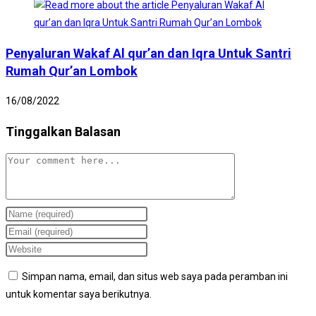
Penyaluran Wakaf Al qur’an dan Iqra Untuk Santri
Rumah Qur’an Lombok
16/08/2022
Tinggalkan Balasan
Comment
Enter
your
Enter
name
your
Enter
or
email
your
Simpan nama, email, dan situs web saya pada peramban ini
username
address
website
untuk komentar saya berikutnya.
to
to
URL