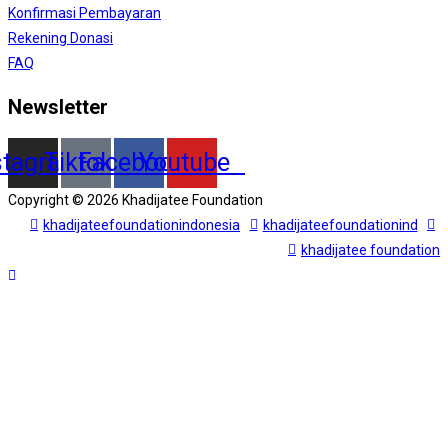
Konfirmasi Pembayaran
Rekening Donasi
FAQ
Newsletter
stagram
Tiktok
Facebook
Youtube
Copyright © 2026 Khadijatee Foundation
khadijateefoundationindonesia
khadijateefoundationind
khadijatee foundation