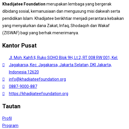
Khadijatee Foundation
merupakan lembaga yang bergerak
dibidang sosial, kemanusiaan dan mengusung misi dakwah serta
pendidikan Islam. Khadijatee berikhtiar menjadi perantara kebaikan
yang menyalurkan dana Zakat, Infaq, Shodaqoh dan Wakaf
(ZISWAF) bagi yang berhak menerimanya.
Kantor Pusat
Jl. Moh. Kahfi II, Ruko SOHO Blok 9H, Lt.2, RT 008 RW 001, Kel.
Jagakarsa, Kec. Jagakarsa, Jakarta Selatan, DKI Jakarta,
Indonesia 12620
info@khadijateefoundation.org
0887-9000-887
https://khadijateefoundation.org
Tautan
Profil
Program