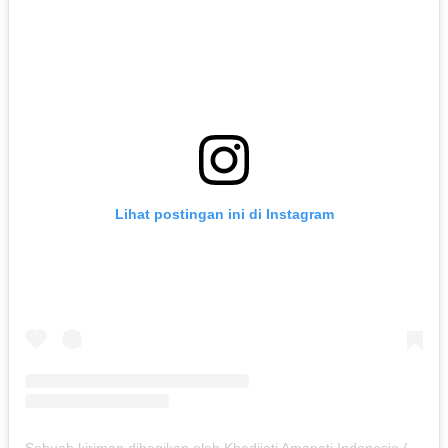
Lihat postingan ini di Instagram
Sebuah kiriman dibagikan oleh Khadijati Amanati Indonesia (@khadijateefoundationindonesia)