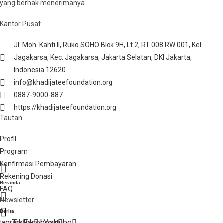
yang berhak menerimanya.
Kantor Pusat
Jl. Moh. Kahfi II, Ruko SOHO Blok 9H, Lt.2, RT 008 RW 001, Kel.
Jagakarsa, Kec. Jagakarsa, Jakarta Selatan, DKI Jakarta,
Indonesia 12620
info@khadijateefoundation.org
0887-9000-887
https://khadijateefoundation.org
Tautan
Profil
Program
Konfirmasi Pembayaran
Rekening Donasi
Beranda
FAQ
Newsletter
Berita
tagram
Tiktok
Facebook
Youtube