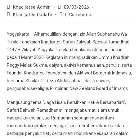
Post
Post
Khadijatee Admin
09/03/2026
author:
published:
Post
Post
Khadijatee Update
0 Comments
category:
comments:
Yogyakarta – Alhamdulillah, dengan izin Allah Subhanahu Wa
Ta’ala, rangkaian Khadijatee Safari Dakwah Spesial Ramadhan
1447 H Wilayah Yogyakarta telah terlaksana dengan lancar
pada 4 Maret 2026. Kegiatan ini menghadirkan Ummu Khadijah
Peggy Melati Sukma, daiyah, aktivis kemanusiaan, penulis, serta
Founder Khadijatee Foundation dan Akhwat Bergerak Indonesia,
bersama Shaikh Dr. Reza Abdul Jabbar, dai, ilmuwan,
pengusaha, sekaligus Pimpinan New Zealand Board of Imams.
Mengusung tema “Jaga Lisan, Bersihkan Hati & Bersabarlah”,
Safari Dakwah Ramadhan ini mengajak umat Islam untuk
menjadikan bulan suci Ramadhan sebagai momentum
memperbaiki akhlak, menjaga lisan, membersihkan hati dari
berbagai penyakit hati, serta menumbuhkan kesabaran dalam