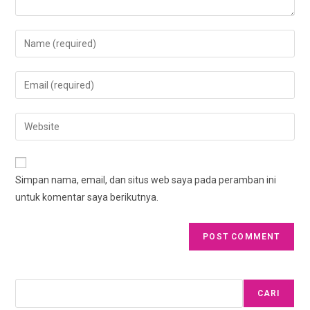
Enter
your
name
Enter
or
your
username
email
Enter
to
address
your
comment
to
website
comment
URL
Simpan nama, email, dan situs web saya pada peramban ini
(optional)
untuk komentar saya berikutnya.
Cari
CARI