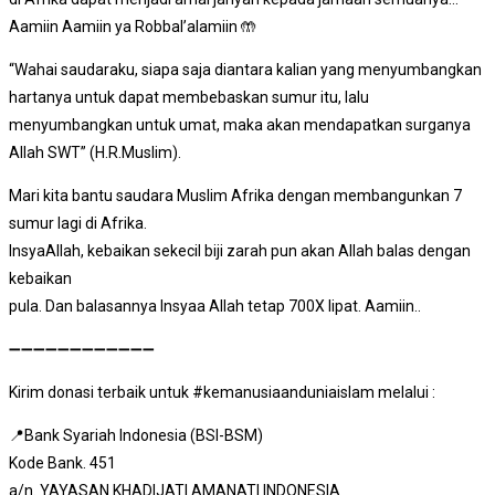
Aamiin Aamiin ya Robbal’alamiin 🤲
“Wahai saudaraku, siapa saja diantara kalian yang menyumbangkan
hartanya untuk dapat membebaskan sumur itu, lalu
menyumbangkan untuk umat, maka akan mendapatkan surganya
Allah SWT” (H.R.Muslim).
Mari kita bantu saudara Muslim Afrika dengan membangunkan 7
sumur lagi di Afrika.
InsyaAllah, kebaikan sekecil biji zarah pun akan Allah balas dengan
kebaikan
pula. Dan balasannya Insyaa Allah tetap 700X lipat. Aamiin..
➖➖➖➖➖➖➖➖➖➖➖➖
Kirim donasi terbaik untuk #kemanusiaanduniaislam melalui :
📍Bank Syariah Indonesia (BSI-BSM)
Kode Bank. 451
a/n. YAYASAN KHADIJATI AMANATI INDONESIA