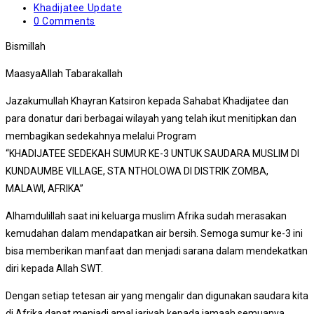
Khadijatee Update
0 Comments
Bismillah
MaasyaAllah Tabarakallah
Jazakumullah Khayran Katsiron kepada Sahabat Khadijatee dan
para donatur dari berbagai wilayah yang telah ikut menitipkan dan
membagikan sedekahnya melalui Program
“KHADIJATEE SEDEKAH SUMUR KE-3 UNTUK SAUDARA MUSLIM DI
KUNDAUMBE VILLAGE, STA NTHOLOWA DI DISTRIK ZOMBA,
MALAWI, AFRIKA”
Alhamdulillah saat ini keluarga muslim Afrika sudah merasakan
kemudahan dalam mendapatkan air bersih. Semoga sumur ke-3 ini
bisa memberikan manfaat dan menjadi sarana dalam mendekatkan
diri kepada Allah SWT.
Dengan setiap tetesan air yang mengalir dan digunakan saudara kita
di Afrika dapat menjadi amal jariyah kepada jamaah semuanya…