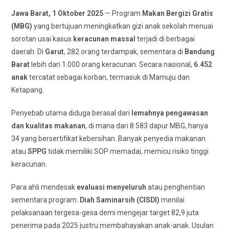
Jawa Barat, 1 Oktober 2025
— Program
Makan Bergizi Gratis
(MBG)
yang bertujuan meningkatkan gizi anak sekolah menuai
sorotan usai kasus
keracunan massal
terjadi di berbagai
daerah. Di
Garut
, 282 orang terdampak, sementara di
Bandung
Barat
lebih dari 1.000 orang keracunan. Secara nasional,
6.452
anak
tercatat sebagai korban, termasuk di Mamuju dan
Ketapang.
Penyebab utama diduga berasal dari
lemahnya pengawasan
dan kualitas makanan
, di mana dari 8.583 dapur MBG, hanya
34 yang bersertifikat kebersihan. Banyak penyedia makanan
atau
SPPG
tidak memiliki SOP memadai, memicu risiko tinggi
keracunan.
Para ahli mendesak
evaluasi menyeluruh
atau penghentian
sementara program.
Diah Saminarsih (CISDI)
menilai
pelaksanaan tergesa-gesa demi mengejar target 82,9 juta
penerima pada 2025 justru membahayakan anak-anak. Usulan