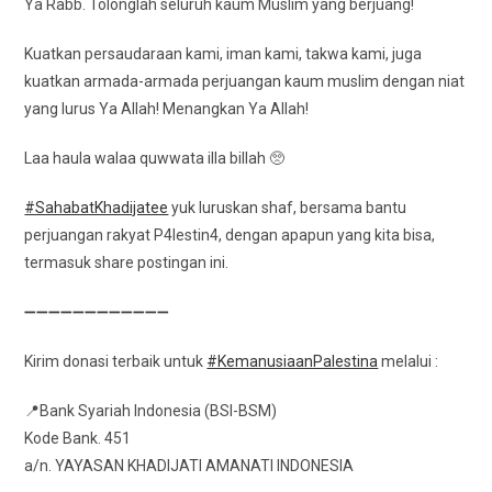
Ya Rabb. Tolonglah seluruh kaum Muslim yang berjuang!
Kuatkan persaudaraan kami, iman kami, takwa kami, juga
kuatkan armada-armada perjuangan kaum muslim dengan niat
yang lurus Ya Allah! Menangkan Ya Allah!
Laa haula walaa quwwata illa billah 🥺
#SahabatKhadijatee
yuk luruskan shaf, bersama bantu
perjuangan rakyat P4lestin4, dengan apapun yang kita bisa,
termasuk share postingan ini.
➖➖➖➖➖➖➖➖➖➖➖➖
Kirim donasi terbaik untuk
#KemanusiaanPalestina
melalui :
📍Bank Syariah Indonesia (BSI-BSM)
Kode Bank. 451
a/n. YAYASAN KHADIJATI AMANATI INDONESIA