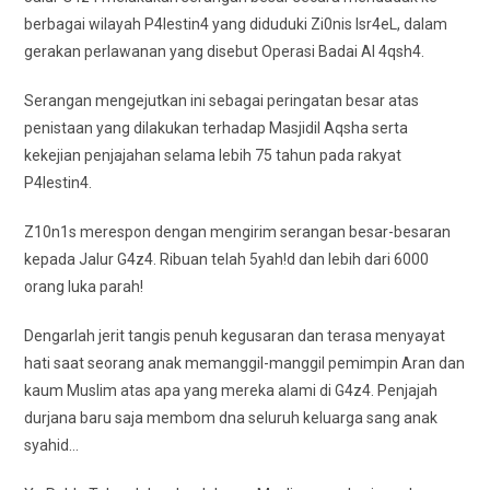
berbagai wilayah P4lestin4 yang diduduki Zi0nis Isr4eL, dalam
gerakan perlawanan yang disebut Operasi Badai Al 4qsh4.
Serangan mengejutkan ini sebagai peringatan besar atas
penistaan yang dilakukan terhadap Masjidil Aqsha serta
kekejian penjajahan selama lebih 75 tahun pada rakyat
P4lestin4.
Z10n1s merespon dengan mengirim serangan besar-besaran
kepada Jalur G4z4. Ribuan telah 5yah!d dan lebih dari 6000
orang luka parah!
Dengarlah jerit tangis penuh kegusaran dan terasa menyayat
hati saat seorang anak memanggil-manggil pemimpin Aran dan
kaum Muslim atas apa yang mereka alami di G4z4. Penjajah
durjana baru saja membom dna seluruh keluarga sang anak
syahid…