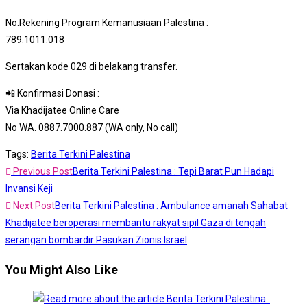
No.Rekening Program Kemanusiaan Palestina :
789.1011.018
Sertakan kode 029 di belakang transfer.
📲 Konfirmasi Donasi :
Via Khadijatee Online Care
No WA. 0887.7000.887 (WA only, No call)
Tags
:
Berita Terkini Palestina
Previous Post
Berita Terkini Palestina : Tepi Barat Pun Hadapi
Invansi Keji
Next Post
Berita Terkini Palestina : Ambulance amanah Sahabat
Khadijatee beroperasi membantu rakyat sipil Gaza di tengah
serangan bombardir Pasukan Zionis Israel
You Might Also Like