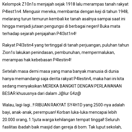
Kelompok Z10n1s menjajah sejak 1918 lalu merampas tanah rakyat
P4lest1n4. Mengusir mereka, membantai dengan keji di tahun 1948,
melarang turun temurun kembali ke tanah asalnya sampai saat ini
hingga menjadi jutaan pengungsi di berbagai negeri! Buka mata
terhadap sejarah penjajahan P4l3st1n4!
Rakyat P4l3stin4 yang tertinggal di tanah perjuangan, puluhan tahun
Zion1s lakukan penindasan, pembunuhan, mempermalukan,
merampas hak kebebasan P4lestin4!
Setelah masa demi masa yang mana banyak manusia di dunia
hanya memandangi saja derita rakyat P4lestin4, maka hari ini kita
sedang menyaksikan MEREKA BANGKIT DENGAN PERLAWANAN
BESAR khususnya dari dalam J@lur G4z@
Walau, lagi-lagi…!! RIBUAN RAKYAT SY4H1D yang 2500-nya adalah
bayi, anak-anak, perempuan! Korban luka-luka mencapai lebih
20.000 orang, 1.1juta warga kehilangan tempat tinggal! Seluruh
fasilitas ibadah baik masjid dan gereja di bom. Tak luput sekolah,