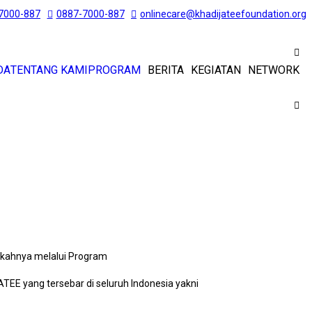
7000-887
0887-7000-887
onlinecare@khadijateefoundation.org
DA
TENTANG KAMI
PROGRAM
BERITA
KEGIATAN
NETWORK
ekahnya melalui Program
E yang tersebar di seluruh Indonesia yakni