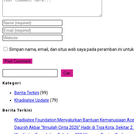
Comment
Enter
your
Enter
name
your
Enter
or
email
your
Simpan nama, email, dan situs web saya pada peramban ini untuk
username
address
website
to
to
URL
comment
comment
(optional)
Cari
Cari
Kategori
Berita Terkini
(99)
Khadijatee Update
(79)
Berita Terkini
Khadijatee Foundation Menyalurkan Bantuan Kemanusiaan Aceh
Dauroh Akbar “Ilmuilah Cinta 2026” Hadir di Tiga Kota, Sekitar 