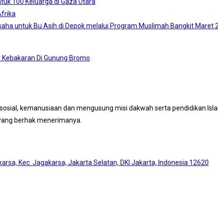
tuk 100 Keluarga di Gaza Utara
frika
aha untuk Bu Asih di Depok melalui Program Muslimah Bangkit Maret 
a : Kebakaran Di Gunung Bromo
osial, kemanusiaan dan mengusung misi dakwah serta pendidikan Islam
 yang berhak menerimanya.
akarsa, Kec. Jagakarsa, Jakarta Selatan, DKI Jakarta, Indonesia 12620