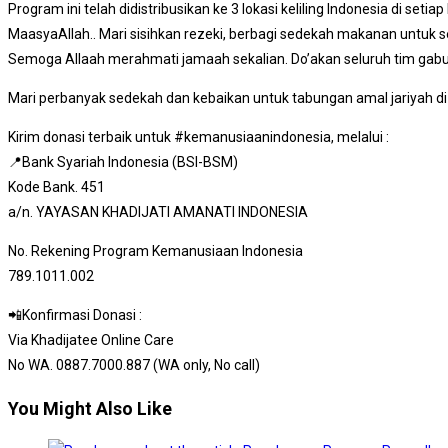
Program ini telah didistribusikan ke 3 lokasi keliling Indonesia di set
MaasyaAllah.. Mari sisihkan rezeki, berbagi sedekah makanan untuk 
Semoga Allaah merahmati jamaah sekalian. Do’akan seluruh tim gab
Mari perbanyak sedekah dan kebaikan untuk tabungan amal jariyah di 
Kirim donasi terbaik untuk #kemanusiaanindonesia, melalui :
📍Bank Syariah Indonesia (BSI-BSM)
Kode Bank. 451
a/n. YAYASAN KHADIJATI AMANATI INDONESIA
No. Rekening Program Kemanusiaan Indonesia
789.1011.002
📲Konfirmasi Donasi :
Via Khadijatee Online Care
No WA. 0887.7000.887 (WA only, No call)
You Might Also Like