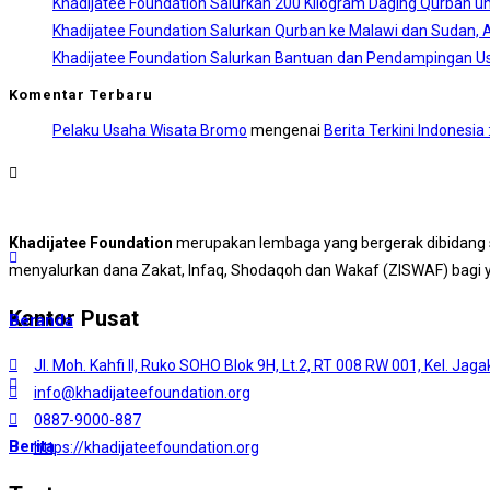
Khadijatee Foundation Salurkan 200 Kilogram Daging Qurban un
Khadijatee Foundation Salurkan Qurban ke Malawi dan Sudan, A
Khadijatee Foundation Salurkan Bantuan dan Pendampingan Us
Komentar Terbaru
Pelaku Usaha Wisata Bromo
mengenai
Berita Terkini Indonesi
Khadijatee Foundation
merupakan lembaga yang bergerak dibidang s
menyalurkan dana Zakat, Infaq, Shodaqoh dan Wakaf (ZISWAF) bagi
Kantor Pusat
Beranda
Jl. Moh. Kahfi II, Ruko SOHO Blok 9H, Lt.2, RT 008 RW 001, Kel. Jag
info@khadijateefoundation.org
0887-9000-887
Berita
https://khadijateefoundation.org