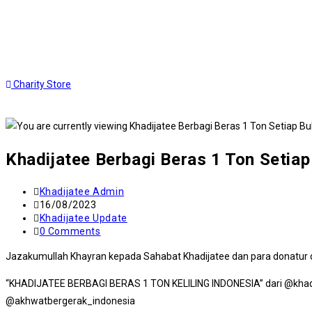
Skip
to
content
Charity Store
Khadijatee Berbagi Beras 1 Ton Setiap 
Post
Khadijatee Admin
author:
Post
16/08/2023
published:
Post
Khadijatee Update
category:
Post
0 Comments
comments:
Jazakumullah Khayran kepada Sahabat Khadijatee dan para donatur d
“KHADIJATEE BERBAGI BERAS 1 TON KELILING INDONESIA” dari @khadij
@akhwatbergerak_indonesia