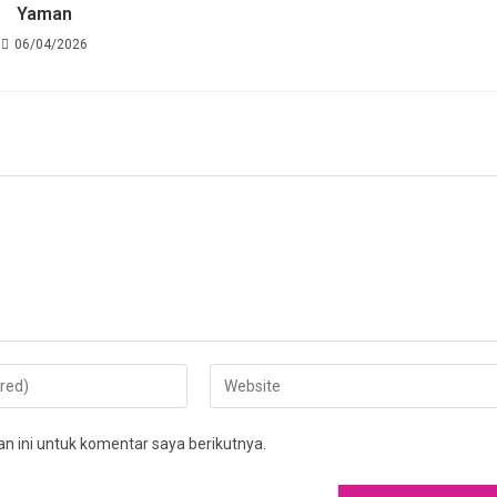
Yaman
06/04/2026
Enter
your
website
 ini untuk komentar saya berikutnya.
URL
(optional)