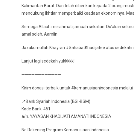
Kalimantan Barat. Dan telah diberikan kepada 2 orang m
mendukung ikhtiar memperbaiki keadaan ekonominya. Maas
Semoga Allaah merahmati jamaah sekalian. Do’akan seluru
amal soleh. Aamiin
Jazakumullah Khayran #SahabatKhadijatee atas sedekahnya
Lanjut lagi sedekah yukkkkk!
➖➖➖➖➖➖➖➖➖➖➖➖
Kirim donasi terbaik untuk #kemanusiaanindonesia melalui 
📍Bank Syariah Indonesia (BSI-BSM)
Kode Bank. 451
a/n. YAYASAN KHADIJATI AMANATI INDONESIA
No.Rekening Program Kemanusiaan Indonesia