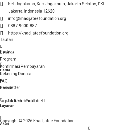
Kel. Jagakarsa, Kec. Jagakarsa, Jakarta Selatan, DKI
Jakarta, Indonesia 12620
info@khadijateefoundation.org
0887-9000-887
https://khadijateefoundation.org
Tautan
Profil
Beranda
Program
Konfirmasi Pembayaran
Berita
Rekening Donasi
FAQ
Newsletter
Donasi
tagram
Tiktok
Facebook
Youtube
Layanan
Copyright © 2026 Khadijatee Foundation
Akun
khadijateefoundatio