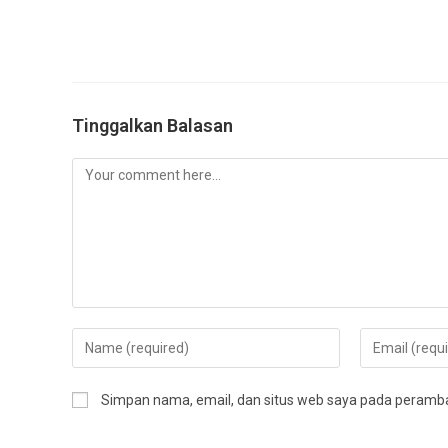
Tinggalkan Balasan
Comment
Enter
Enter
your
your
name
email
Simpan nama, email, dan situs web saya pada peramban
or
address
username
to