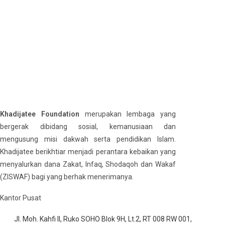
to
comment
comment
Khadijatee Foundation
merupakan lembaga yang
bergerak dibidang sosial, kemanusiaan dan
mengusung misi dakwah serta pendidikan Islam.
Khadijatee berikhtiar menjadi perantara kebaikan yang
menyalurkan dana Zakat, Infaq, Shodaqoh dan Wakaf
(ZISWAF) bagi yang berhak menerimanya.
Kantor Pusat
Jl. Moh. Kahfi II, Ruko SOHO Blok 9H, Lt.2, RT 008 RW 001,