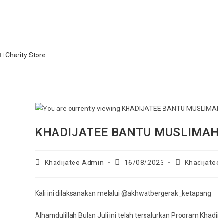
Skip
to
content
Charity Store
KHADIJATEE BANTU MUSLIMAH 
Post
Post
Post
Khadijatee Admin
16/08/2023
Khadijate
author:
published:
category:
Kali ini dilaksanakan melalui @akhwatbergerak_ketapang
Alhamdulillah Bulan Juli ini telah tersalurkan Program Kha