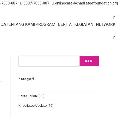
-7000-887
0887-7000-887
onlinecare@khadijateefoundation.org
NDA
TENTANG KAMI
PROGRAM
BERITA
KEGIATAN
NETWORK
Cari
CARI
Kategori
Berita Terkini
(99)
Khadijatee Update
(79)