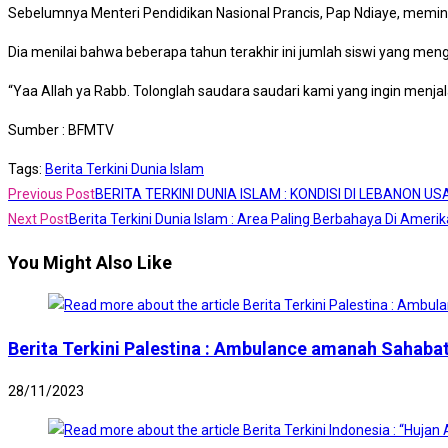
Sebelumnya Menteri Pendidikan Nasional Prancis, Pap Ndiaye, memint
Dia menilai bahwa beberapa tahun terakhir ini jumlah siswi yang me
“Yaa Allah ya Rabb. Tolonglah saudara saudari kami yang ingin menjal
Sumber : BFMTV
Tags
:
Berita Terkini Dunia Islam
Read
Previous Post
BERITA TERKINI DUNIA ISLAM : KONDISI DI LEBANON U
more
Next Post
Berita Terkini Dunia Islam : Area Paling Berbahaya Di Amer
articles
You Might Also Like
Berita Terkini Palestina : Ambulance amanah Sahabat
28/11/2023