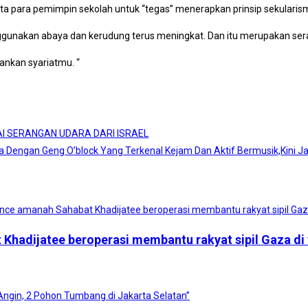
a para pemimpin sekolah untuk “tegas” menerapkan prinsip sekularism
nggunakan abaya dan kerudung terus meningkat. Dan itu merupakan ser
ankan syariatmu. “
SAI SERANGAN UDARA DARI ISRAEL
ika Dengan Geng O’block Yang Terkenal Kejam Dan Aktif Bermusik,Kini J
 Khadijatee beroperasi membantu rakyat sipil Gaza di