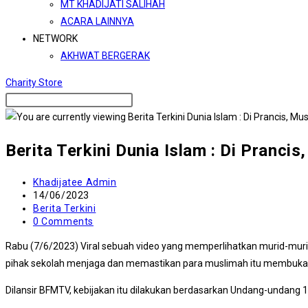
MT KHADIJATI SALIHAH
ACARA LAINNYA
NETWORK
AKHWAT BERGERAK
Charity Store
Berita Terkini Dunia Islam : Di Pran
Post
Khadijatee Admin
author:
Post
14/06/2023
published:
Post
Berita Terkini
category:
Post
0 Comments
comments:
Rabu (7/6/2023) Viral sebuah video yang memperlihatkan murid-mur
pihak sekolah menjaga dan memastikan para muslimah itu membuka k
Dilansir BFMTV, kebijakan itu dilakukan berdasarkan Undang-undang 