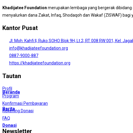
Khadijatee Foundation
merupakan lembaga yang bergerak dibidang s
menyalurkan dana Zakat, Infaq, Shodaqoh dan Wakaf (ZISWAF) bagi
Kantor Pusat
Jl. Moh. Kahfi II, Ruko SOHO Blok 9H, Lt.2, RT 008 RW 001, Kel. Jag
info@khadijateefoundation.org
0887-9000-887
https://khadijateefoundation.org
Tautan
Profil
Beranda
Program
Konfirmasi Pembayaran
Berita
Rekening Donasi
FAQ
Donasi
Newsletter