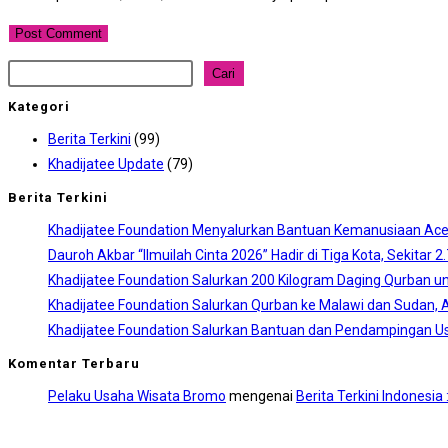
username
address
website
to
to
URL
comment
comment
(optional)
Cari
Cari
Kategori
Berita Terkini
(99)
Khadijatee Update
(79)
Berita Terkini
Khadijatee Foundation Menyalurkan Bantuan Kemanusiaan Aceh
Dauroh Akbar “Ilmuilah Cinta 2026” Hadir di Tiga Kota, Sekitar 
Khadijatee Foundation Salurkan 200 Kilogram Daging Qurban un
Khadijatee Foundation Salurkan Qurban ke Malawi dan Sudan, A
Khadijatee Foundation Salurkan Bantuan dan Pendampingan Us
Komentar Terbaru
Pelaku Usaha Wisata Bromo
mengenai
Berita Terkini Indonesi