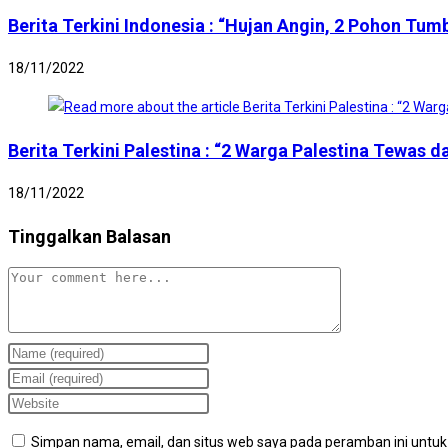
Berita Terkini Indonesia : “Hujan Angin, 2 Pohon Tum
18/11/2022
Berita Terkini Palestina : “2 Warga Palestina Tewas d
18/11/2022
Tinggalkan Balasan
Comment
Enter
your
Enter
name
your
Enter
or
email
your
Simpan nama, email, dan situs web saya pada peramban ini untuk