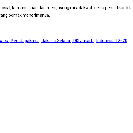
osial, kemanusiaan dan mengusung misi dakwah serta pendidikan Islam
 yang berhak menerimanya.
akarsa, Kec. Jagakarsa, Jakarta Selatan, DKI Jakarta, Indonesia 12620