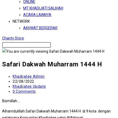
ONLINE
MT KHADIJATI SALIHAH
ACARA LAINNYA
NETWORK
AKHWAT BERGERAK
Charity Store
Safari Dakwah Muharram 1444 H
Post
Khadijatee Admin
author:
Post
22/08/2022
published:
Post
Khadijatee Update
category:
Post
0 Comments
comments:
Bismillah…
Alhamdulillah Safari Dakwah Muharram 1444 H di 9 kota dengan
pelaksana Komunitas Khadijatee yakni @Akhwat