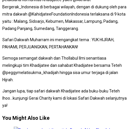
Bergerak_Indonesia di berbagai wilayah, dengan di dukung oleh para
mitra dakwah @KahidjateeFoundationIndonesia terlaksana di 9 kota
yaitu : Malang, Sidoarjo, Kebumen, Makassar, Lampung, Padang,
Padang Panjang, Sumedang, Tanggerang.
Safari Dakwah Muharram ini mengangkat tema : YUK HIJRAH,
PAHAMI, PERJUANGKAN, PERTAHANKAN!
Semoga semangat dakwah dan Thollabul Ilmi senantiasa
melingkupi tim Khadijatee dan sahabat Khadijatee bersama Teteh
@peggymelatisukma_khadijah hingga sisa umur terjaga di jalan
Hijrah.
Jangan lupa, tiap safari dakwah Khadijatee ada buku-buku Teteh
lhoo…kunjungi Gerai Charity kami di lokasi Safari Dakwah selanjutnya
ya!
You Might Also Like