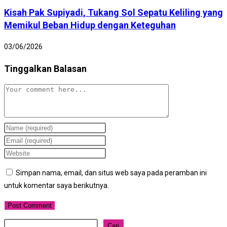
Kisah Pak Supiyadi, Tukang Sol Sepatu Keliling yang
Memikul Beban Hidup dengan Keteguhan
03/06/2026
Tinggalkan Balasan
Comment
Enter
your
Enter
name
your
Enter
or
email
your
Simpan nama, email, dan situs web saya pada peramban ini
username
address
website
untuk komentar saya berikutnya.
to
to
URL
comment
comment
(optional)
Cari
Cari