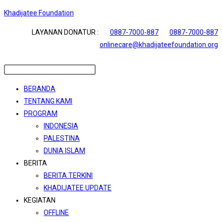
Skip
Khadijatee Foundation
to
LAYANAN DONATUR :
0887-7000-887
0887-7000-887
content
onlinecare@khadijateefoundation.org
Menu
BERANDA
TENTANG KAMI
PROGRAM
INDONESIA
PALESTINA
DUNIA ISLAM
BERITA
BERITA TERKINI
KHADIJATEE UPDATE
KEGIATAN
OFFLINE