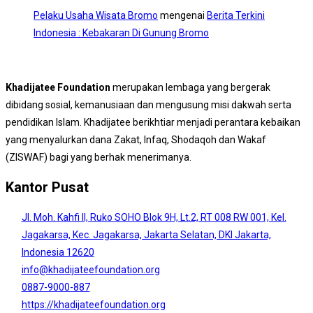
Pelaku Usaha Wisata Bromo
mengenai
Berita Terkini
Indonesia : Kebakaran Di Gunung Bromo
Khadijatee Foundation
merupakan lembaga yang bergerak
dibidang sosial, kemanusiaan dan mengusung misi dakwah serta
pendidikan Islam. Khadijatee berikhtiar menjadi perantara kebaikan
yang menyalurkan dana Zakat, Infaq, Shodaqoh dan Wakaf
(ZISWAF) bagi yang berhak menerimanya.
Kantor Pusat
Jl. Moh. Kahfi II, Ruko SOHO Blok 9H, Lt.2, RT 008 RW 001, Kel.
Jagakarsa, Kec. Jagakarsa, Jakarta Selatan, DKI Jakarta,
Indonesia 12620
info@khadijateefoundation.org
0887-9000-887
https://khadijateefoundation.org