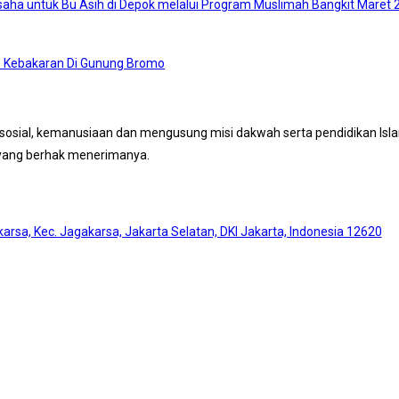
aha untuk Bu Asih di Depok melalui Program Muslimah Bangkit Maret 
a : Kebakaran Di Gunung Bromo
osial, kemanusiaan dan mengusung misi dakwah serta pendidikan Islam
 yang berhak menerimanya.
akarsa, Kec. Jagakarsa, Jakarta Selatan, DKI Jakarta, Indonesia 12620