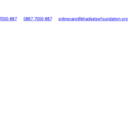
7000-887
0887-7000-887
onlinecare@khadijateefoundation.org