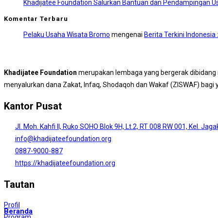
Khadijatee Foundation Salurkan Bantuan dan Pendampingan Us
Komentar Terbaru
Pelaku Usaha Wisata Bromo
mengenai
Berita Terkini Indonesi
Khadijatee Foundation
merupakan lembaga yang bergerak dibidang s
menyalurkan dana Zakat, Infaq, Shodaqoh dan Wakaf (ZISWAF) bagi
Kantor Pusat
Jl. Moh. Kahfi II, Ruko SOHO Blok 9H, Lt.2, RT 008 RW 001, Kel. Jag
info@khadijateefoundation.org
0887-9000-887
https://khadijateefoundation.org
Tautan
Profil
Beranda
Program