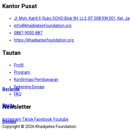
Kantor Pusat
Jl. Moh. Kahfi II, Ruko SOHO Blok 9H, Lt.2, RT 008 RW 001, Kel. 
info@khadijateefoundation.org
0887-9000-887
https://khadijateefoundation.org
Tautan
Profil
Program
Konfirmasi Pembayaran
Rekening Donasi
Beranda
FAQ
Berita
Newsletter
Instagram
Tiktok
Facebook
Youtube
Donasi
Copyright © 2026 Khadijatee Foundation