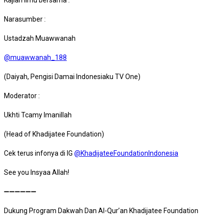
Kajian Ilmu bersama :
Narasumber :
Ustadzah Muawwanah
@muawwanah_188
(Daiyah, Pengisi Damai Indonesiaku TV One)
Moderator :
Ukhti Tcamy Imanillah
(Head of Khadijatee Foundation)
Cek terus infonya di IG
@KhadijateeFoundationIndonesia
See you Insyaa Allah!
➖➖➖➖➖➖
Dukung Program Dakwah Dan Al-Qur’an Khadijatee Foundation