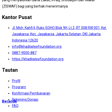
yang menyalurkan dana Zakat, Infaq, Shodaqoh dan Wakaf
(ZISWAF) bagi yang berhak menerimanya.
Kantor Pusat
Jl. Moh. Kahfi II, Ruko SOHO Blok 9H, Lt.2, RT 008 RW 001, Kel.
Jagakarsa, Kec. Jagakarsa, Jakarta Selatan, DKI Jakarta,
Indonesia 12620
info@khadijateefoundation.org
0887-9000-887
https://khadijateefoundation.org
Tautan
Profil
Program
Konfirmasi Pembayaran
Rekening Donasi
Beranda
FAQ